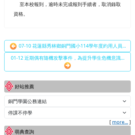
至本校報到，逾時未完成報到手續者，取消錄取
資格。
07-10 花蓮縣秀林鄉銅門國小114學年度約用人員...
01-12 近期偶有隨機攻擊事件，為提升學生危機意識...
左邊區域內容
好站推薦
[
more...
]
萌典查詢