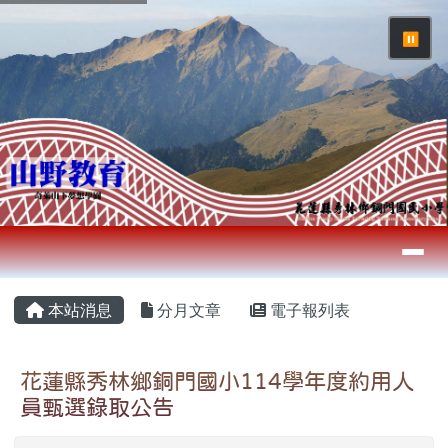
花蓮縣秀林鄉銅門國民小學
跳至主內容區
⏸
導覽列
頁尾區域
主內容區域
本站消息
分月文章
電子報列表
花蓮縣秀林鄉銅門國小114學年度約用人
員甄選錄取公告